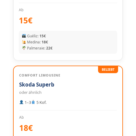
Ab
15€
Guéliz:
15€
Medina:
18€
Palmeraie:
22€
BELIEBT
COMFORT LIMOUSINE
Skoda Superb
oder ähnlich
1–3
5 Kof.
Ab
18€