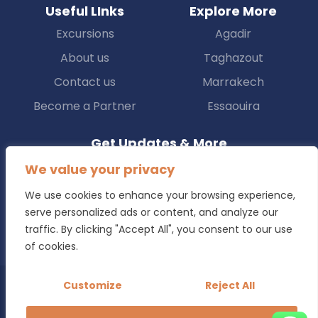
Useful LInks
Explore More
Excursions
Agadir
About us
Taghazout
Contact us
Marrakech
Become a Partner
Essaouira
Get Updates & More
We value your privacy
Subscribe to the free newsletter and stay up to date
We use cookies to enhance your browsing experience,
serve personalized ads or content, and analyze our
Subscribe
traffic. By clicking "Accept All", you consent to our use
of cookies.
Customize
Reject All
Copyright © 2025 Transfers.ma All Rights Reserved.