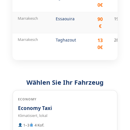
0€
Marrakesch
Essaouira
90
190 km
€
Marrakesch
Taghazout
13
280 km
0€
Wählen Sie Ihr Fahrzeug
ECONOMY
Economy Taxi
Klimatisiert, lokal
1–3
4 Kof.