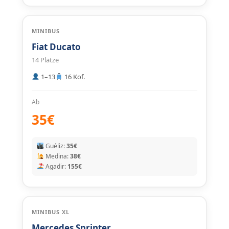
MINIBUS
Fiat Ducato
14 Plätze
1–13
16 Kof.
Ab
35€
Guéliz:
35€
Medina:
38€
Agadir:
155€
MINIBUS XL
Mercedes Sprinter