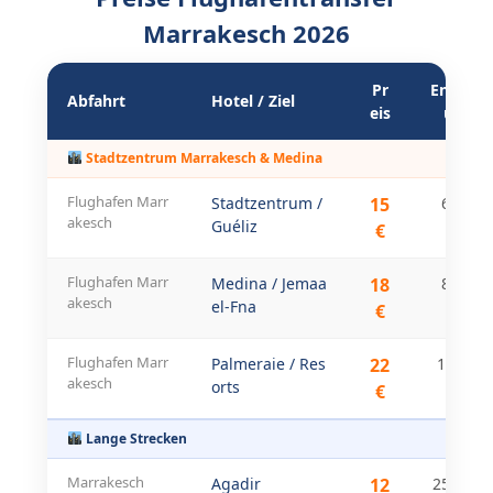
Marrakesch 2026
Pr
Entfern
Abfahrt
Hotel / Ziel
eis
ung
Stadtzentrum Marrakesch & Medina
Flughafen Marr
Stadtzentrum /
15
6 km
akesch
Guéliz
€
Flughafen Marr
Medina / Jemaa
18
8 km
akesch
el-Fna
€
Flughafen Marr
Palmeraie / Res
22
15 km
akesch
orts
€
Lange Strecken
Marrakesch
Agadir
12
250 km