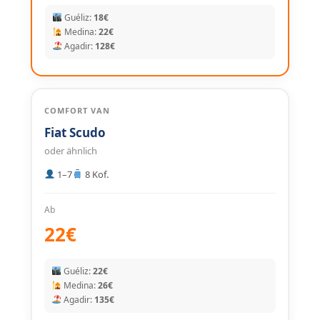
Guéliz:
18€
Medina:
22€
Agadir:
128€
COMFORT VAN
Fiat Scudo
oder ähnlich
1–7
8 Kof.
Ab
22€
Guéliz:
22€
Medina:
26€
Agadir:
135€