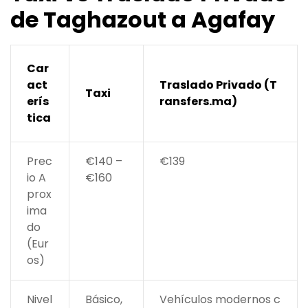
de Taghazout a Agafay
Car
act
Traslado Privado (T
Taxi
erís
ransfers.ma)
tica
Prec
€140 –
€139
io A
€160
prox
ima
do
(Eur
os)
Nivel
Básico,
Vehículos modernos c