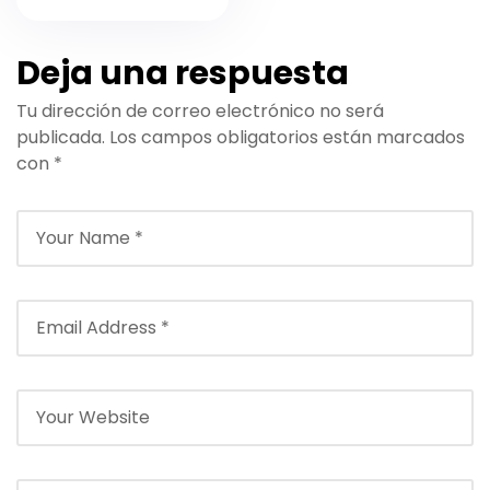
Traslados
Privados Sin
Deja una respuesta
Contratiempos
Tu dirección de correo electrónico no será
para la
publicada.
Los campos obligatorios están marcados
Temporada de
con
*
Viajes 2026