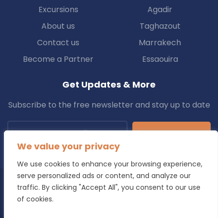
Excursions
Agadir
About us
Taghazout
Contact us
Marrakech
Become a Partner
Essaouira
Get Updates & More
Subscribe to the free newsletter and stay up to date
Subscribe
We value your privacy
We use cookies to enhance your browsing experience,
serve personalized ads or content, and analyze our
traffic. By clicking "Accept All", you consent to our use
Copyright © 2025 Transfers.ma All Rights Reserved.
of cookies.
Blog
Terms & Conditions
Privacy Policy
Refund Policy