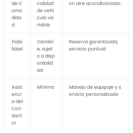
de C
calidad
on aire acondicionado
omo
de vehí
dida
culo va
d
riable
Fiabi
Variabl
Reserva garantizada,
lidad
e; sujet
servicio puntual
o a disp
onibilid
ad
Asist
Mínima
Manejo de equipaje y s
enci
ervicio personalizado
a del
Con
duct
or