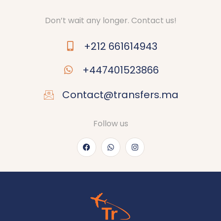
Don’t wait any longer. Contact us!
+212 661614943
+447401523866
Contact@transfers.ma
Follow us