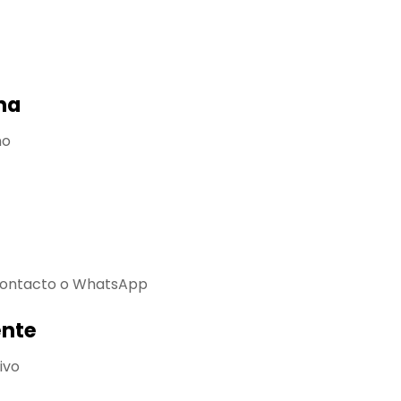
s
na
no
 contacto o WhatsApp
ente
ivo