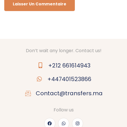
Don’t wait any longer. Contact us!
+212 661614943
+447401523866
Contact@transfers.ma
Follow us