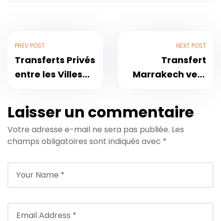
PREV POST
NEXT POST
Transferts Privés
Transfert
entre les Villes
Marrakech vers
du Maroc : Un
Casablanca :
Voyage Fluide
Trajets privés
Laisser un commentaire
d’Agadir à
fiables mis à jour
Votre adresse e-mail ne sera pas publiée.
Les
Marrakech et
pour la saison
champs obligatoires sont indiqués avec
*
au-delà
touristique 2026