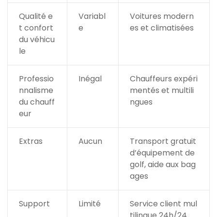
Qualité e
Variabl
Voitures modern
t confort
e
es et climatisées
du véhicu
le
Professio
Inégal
Chauffeurs expéri
nnalisme
mentés et multili
du chauff
ngues
eur
Extras
Aucun
Transport gratuit
d’équipement de
golf, aide aux bag
ages
Support
Limité
Service client mul
tilingue 24h/24