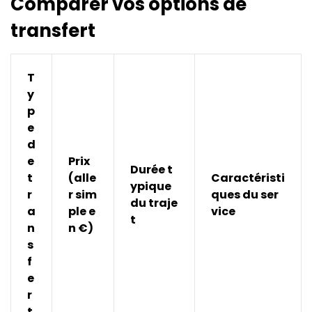
Comparer vos options de
transfert
T
y
p
e
d
e
Prix
Durée t
t
(alle
Caractéristi
ypique
r
r sim
ques du ser
du traje
a
ple e
vice
t
n
n €)
s
f
e
r
t