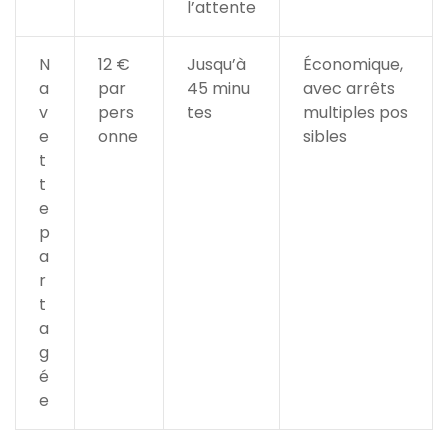
l’attente
N
12 €
Jusqu’à
Économique,
a
par
45 minu
avec arrêts
v
pers
tes
multiples pos
e
onne
sibles
t
t
e
p
a
r
t
a
g
é
e