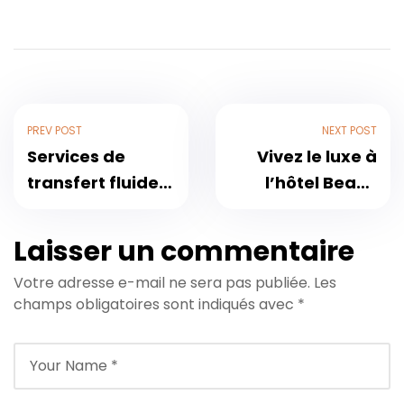
PREV POST
NEXT POST
Services de
Vivez le luxe à
transfert fluides
l’hôtel Beach
vers Timoulay &
Club Agadir :
Spa, Agadir pour
Votre guide de
Laisser un commentaire
la saison de
voyage 2025
Votre adresse e-mail ne sera pas publiée.
Les
voyage 2025
champs obligatoires sont indiqués avec
*