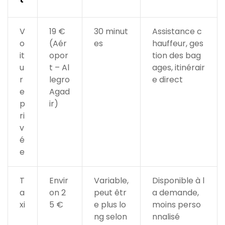
V
19 €
30 minut
Assistance c
o
(Aér
es
hauffeur, ges
it
opor
tion des bag
u
t – Al
ages, itinérair
r
legro
e direct
e
Agad
p
ir)
ri
v
é
e
T
Envir
Variable,
Disponible à l
a
on 2
peut êtr
a demande,
xi
5 €
e plus lo
moins perso
ng selon
nnalisé