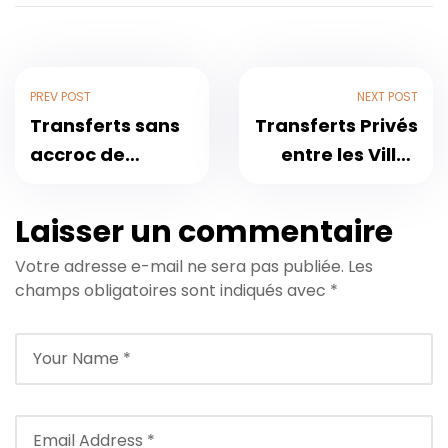
PREV POST
NEXT POST
Transferts sans
Transferts Privés
accroc de
entre les Villes
Taghazout à
du Maroc : Un
l’aéroport de
Voyage Fluide
Laisser un commentaire
Marrakech :
d’Agadir à
Votre adresse e-mail ne sera pas publiée.
Les
Guide complet
Marrakech et
champs obligatoires sont indiqués avec
*
au-delà