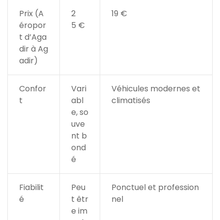
Prix (A
2
19 €
éropor
5 €
t d’Aga
dir à Ag
adir)
Confor
Vari
Véhicules modernes et
t
abl
climatisés
e, so
uve
nt b
ond
é
Fiabilit
Peu
Ponctuel et profession
é
t êtr
nel
e im