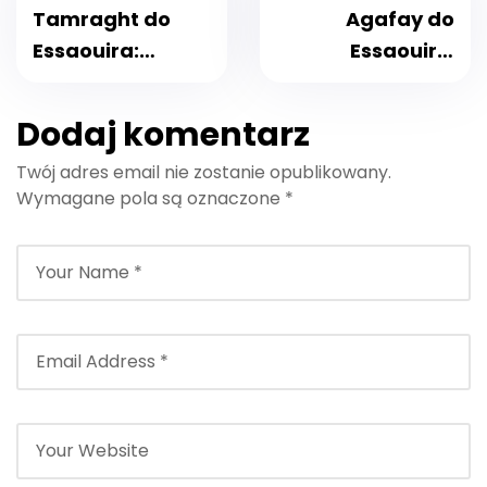
Tamraght do
Agafay do
Essaouira:
Essaouiry:
Spokojna podróż
Bezproblemowe
dla surferów i
Prywatne
Dodaj komentarz
poszukiwaczy
Transfery na
Twój adres email nie zostanie opublikowany.
przygód
Sezon
Wymagane pola są oznaczone
*
Podróżniczy 2026