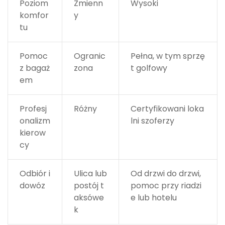
Poziom
Zmienn
Wysoki
komfor
y
tu
Pomoc
Ogranic
Pełna, w tym sprzę
z bagaż
zona
t golfowy
em
Profesj
Różny
Certyfikowani loka
onalizm
lni szoferzy
kierow
cy
Odbiór i
Ulica lub
Od drzwi do drzwi,
dowóz
postój t
pomoc przy riadzi
aksówe
e lub hotelu
k