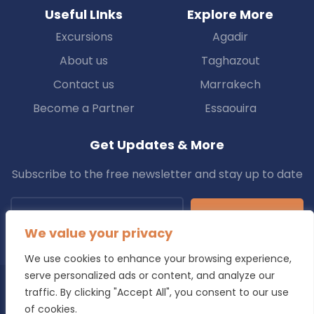
Useful LInks
Explore More
Excursions
Agadir
About us
Taghazout
Contact us
Marrakech
Become a Partner
Essaouira
Get Updates & More
Subscribe to the free newsletter and stay up to date
Subscribe
We value your privacy
We use cookies to enhance your browsing experience,
serve personalized ads or content, and analyze our
traffic. By clicking "Accept All", you consent to our use
Copyright © 2025 Transfers.ma All Rights Reserved.
of cookies.