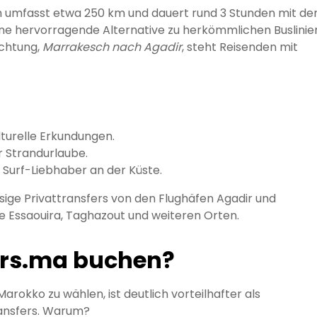
h umfasst etwa 250 km und dauert rund 3 Stunden mit d
eine hervorragende Alternative zu herkömmlichen Buslinie
ichtung,
Marrakesch nach Agadir
, steht Reisenden mit
ulturelle Erkundungen.
r Strandurlaube.
 Surf-Liebhaber an der Küste.
sige Privattransfers von den Flughäfen Agadir und
 Essaouira, Taghazout und weiteren Orten.
ers.ma buchen?
arokko zu wählen, ist deutlich vorteilhafter als
ransfers. Warum?