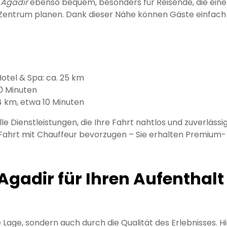
 Agadir
ebenso bequem, besonders für Reisende, die ein
s Zentrum planen. Dank dieser Nähe können Gäste einfach
otel & Spa: ca. 25 km
30 Minuten
4 km, etwa 10 Minuten
le Dienstleistungen, die Ihre Fahrt nahtlos und zuverlässi
ne Fahrt mit Chauffeur bevorzugen – Sie erhalten Premium-
Agadir für Ihren Aufenthalt
 Lage, sondern auch durch die Qualität des Erlebnisses. H