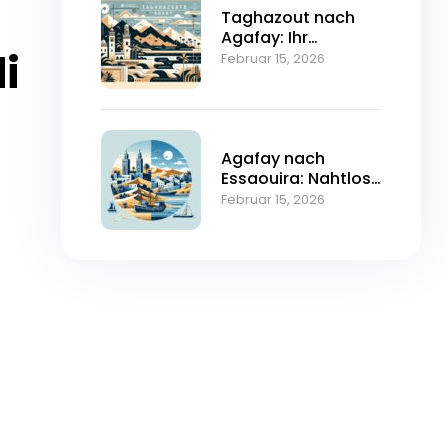
Taghazout nach
Agafay: Ihr
i
ultimativer
Februar 15, 2026
Transfer-Guide für
die Reisesaison
2026
Agafay nach
Essaouira: Nahtlose
private Transfers
Februar 15, 2026
für die Reisesaison
2026