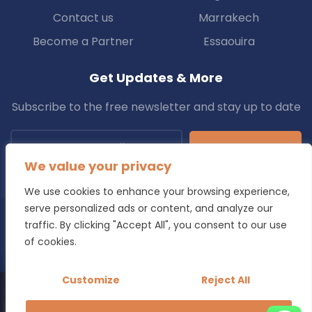
Contact us
Marrakech
Become a Partner
Essaouira
Get Updates & More
Subscribe to the free newsletter and stay up to date
Subscribe
We value your privacy
We use cookies to enhance your browsing experience,
serve personalized ads or content, and analyze our
traffic. By clicking "Accept All", you consent to our use
Copyright © 2025 Transfers.ma All Rights Reserved.
of cookies.
Blog
Terms & Conditions
Privacy Policy
Refund Policy
Customize
Reject All
Looking for a reliable transfer in Morocco?
Book Your Transfer Now