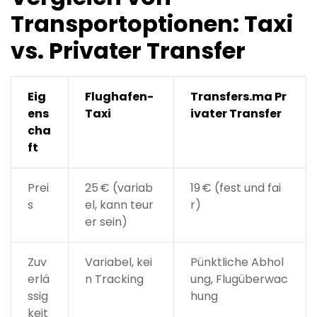
Transportoptionen: Taxi
vs. Privater Transfer
Eig
Flughafen-
Transfers.ma Pr
ens
Taxi
ivater Transfer
cha
ft
Prei
25 € (variab
19 € (fest und fai
s
el, kann teur
r)
er sein)
Zuv
Variabel, kei
Pünktliche Abhol
erlä
n Tracking
ung, Flugüberwac
ssig
hung
keit