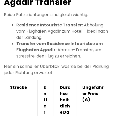
Agadir Transfer
Beide Fahrtrichtungen sind gleich wichtig:
Residence Intouriste Transfer:
Abholung
vom Flughafen Agadir zum Hotel – ideal nach
der Landung.
Transfer vom Residence Intouriste zum
Flughafen Agadir:
Abreise-Transfer, um
stressfrei den Flug zu erreichen.
Hier ein schneller Überblick, was Sie bei der Planung
jeder Richtung erwartet:
Strecke
E
Durc
Ungefähr
n
hsc
er Preis
tf
hnit
(€)
e
tlich
r
e Da