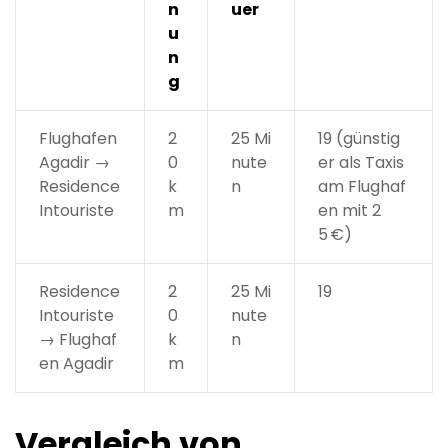
n
uer
u
n
g
Flughafen
2
25 Mi
19 (günstig
Agadir →
0
nute
er als Taxis
Residence
k
n
am Flughaf
Intouriste
m
en mit 2
5 €)
Residence
2
25 Mi
19
Intouriste
0
nute
→ Flughaf
k
n
en Agadir
m
Vergleich von