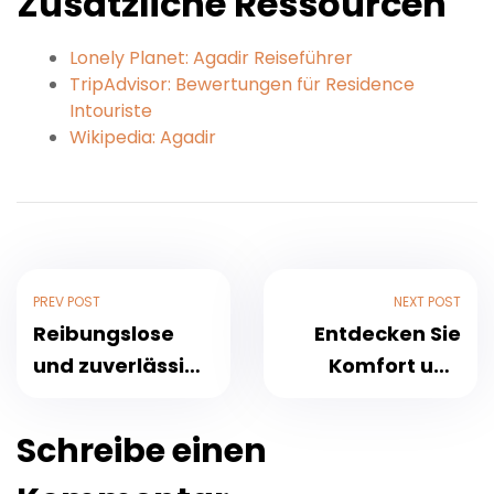
Zusätzliche Ressourcen
Lonely Planet: Agadir Reiseführer
TripAdvisor: Bewertungen für Residence
Intouriste
Wikipedia: Agadir
PREV POST
NEXT POST
Reibungslose
Entdecken Sie
und zuverlässige
Komfort und
Transferdienste
Eleganz im Tildi
für Hotel Argana,
Hotel & Spa,
Schreibe einen
Agadir in der
Agadir – Ihr
Reisesaison 2025
idealer