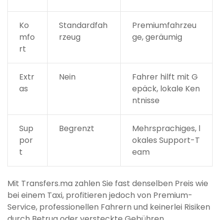
Ko
Standardfah
Premiumfahrzeu
mfo
rzeug
ge, geräumig
rt
Extr
Nein
Fahrer hilft mit G
as
epäck, lokale Ken
ntnisse
Sup
Begrenzt
Mehrsprachiges, l
por
okales Support-T
t
eam
Mit Transfers.ma zahlen Sie fast denselben Preis wie
bei einem Taxi, profitieren jedoch von Premium-
Service, professionellen Fahrern und keinerlei Risiken
durch Betrug oder versteckte Gebühren.