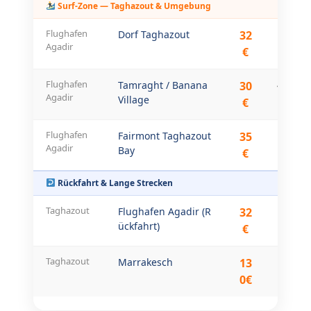
Surf-Zone — Taghazout & Umgebung
Flughafen
Dorf Taghazout
32
45 km
Agadir
€
Flughafen
Tamraght / Banana
30
40–42 
Agadir
Village
m
€
Flughafen
Fairmont Taghazout
35
48 km
Agadir
Bay
€
Rückfahrt & Lange Strecken
Taghazout
Flughafen Agadir (R
32
45 km
ückfahrt)
€
Taghazout
Marrakesch
13
280 k
0€