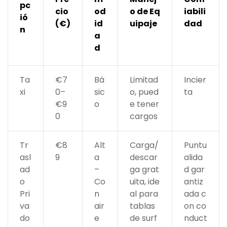
pc
cio
od
o de Eq
iabili
ió
(€)
id
uipaje
dad
n
a
d
Ta
€7
Bá
Limitad
Incier
xi
0–
sic
o, pued
ta
€9
o
e tener
0
cargos
Tr
€8
Alt
Carga/
Puntu
asl
9
a
descar
alida
ad
–
ga grat
d gar
o
Co
uita, ide
antiz
Pri
n
al para
ada c
va
air
tablas
on co
do
e
de surf
nduct