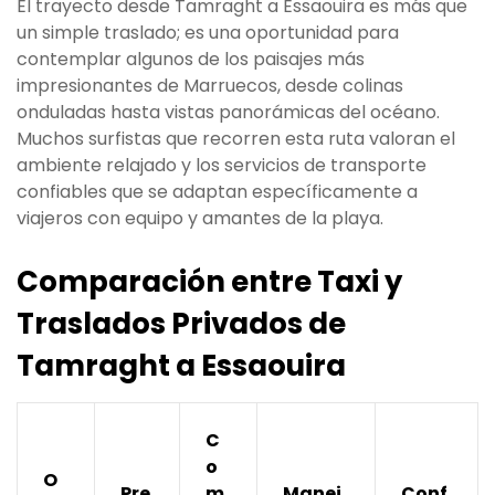
El trayecto desde Tamraght a Essaouira es más que
un simple traslado; es una oportunidad para
contemplar algunos de los paisajes más
impresionantes de Marruecos, desde colinas
onduladas hasta vistas panorámicas del océano.
Muchos surfistas que recorren esta ruta valoran el
ambiente relajado y los servicios de transporte
confiables que se adaptan específicamente a
viajeros con equipo y amantes de la playa.
Comparación entre Taxi y
Traslados Privados de
Tamraght a Essaouira
C
o
O
Pre
m
Manej
Conf