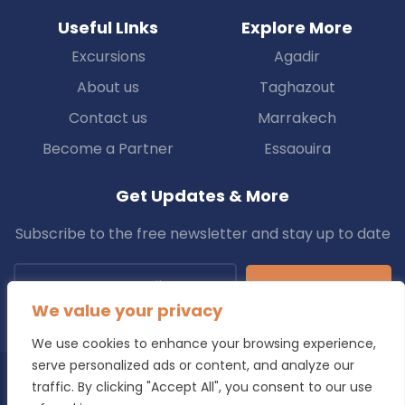
Useful LInks
Explore More
Excursions
Agadir
About us
Taghazout
Contact us
Marrakech
Become a Partner
Essaouira
Get Updates & More
Subscribe to the free newsletter and stay up to date
Subscribe
We value your privacy
We use cookies to enhance your browsing experience,
serve personalized ads or content, and analyze our
traffic. By clicking "Accept All", you consent to our use
Copyright © 2025 Transfers.ma All Rights Reserved.