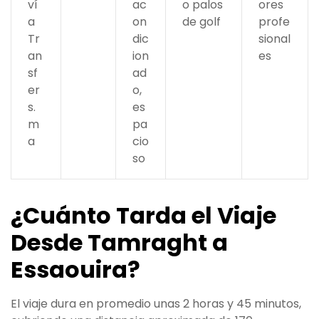
ví
ac
o palos
ores
a
on
de golf
profe
Tr
dic
sional
an
ion
es
sf
ad
er
o,
s.
es
m
pa
a
cio
so
¿Cuánto Tarda el Viaje
Desde Tamraght a
Essaouira?
El viaje dura en promedio unas 2 horas y 45 minutos,