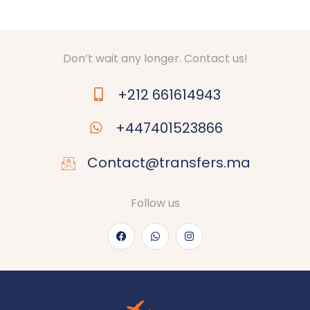
Don’t wait any longer. Contact us!
+212 661614943
+447401523866
Contact@transfers.ma
Follow us