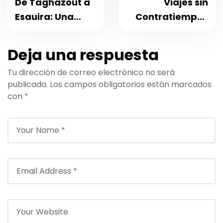
De Taghazout a
Viajes sin
Esauira: Una
Contratiempos
Experiencia de
de Agafay a
Traslado Privado
Agadir: Tu Guía
Deja una respuesta
Cómoda y
Práctica para
Tu dirección de correo electrónico no será
Escénica
2026
publicada.
Los campos obligatorios están marcados
con
*