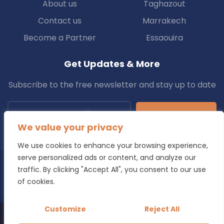
About us
Taghazout
Contact us
Marrakech
Become a Partner
Essaouira
Get Updates & More
Subscribe to the free newsletter and stay up to date
Subscribe
We value your privacy
We use cookies to enhance your browsing experience,
serve personalized ads or content, and analyze our
traffic. By clicking "Accept All", you consent to our use
Copyright © 2025 Transfers.ma All Rights Reserved.
of cookies.
Blog
Terms & Conditions
Privacy Policy
Refund Policy
Customize
Reject All
Looking for a reliable transfer in Morocco?