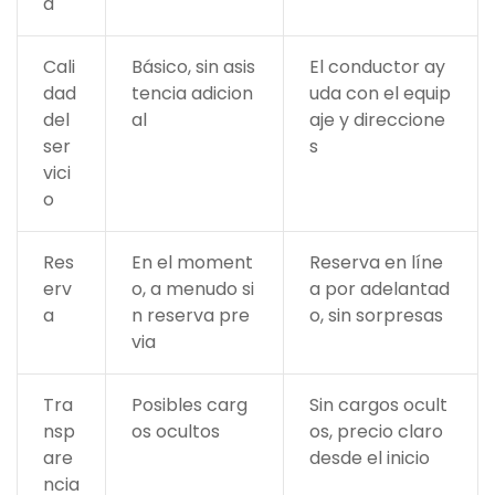
d
Cali
Básico, sin asis
El conductor ay
dad
tencia adicion
uda con el equip
del
al
aje y direccione
ser
s
vici
o
Res
En el moment
Reserva en líne
erv
o, a menudo si
a por adelantad
a
n reserva pre
o, sin sorpresas
via
Tra
Posibles carg
Sin cargos ocult
nsp
os ocultos
os, precio claro
are
desde el inicio
ncia