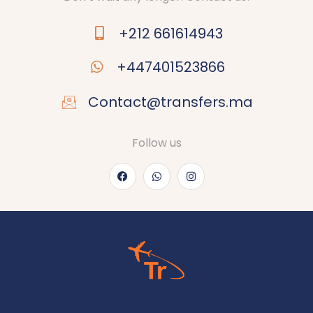
+212 661614943
+447401523866
Contact@transfers.ma
Follow us