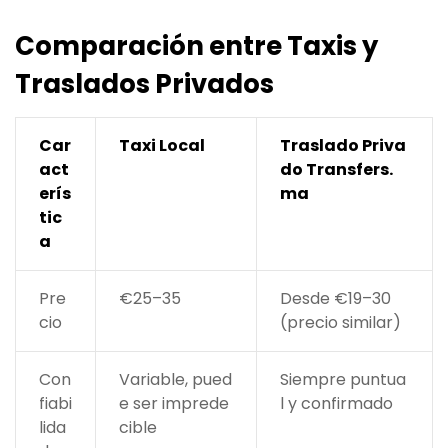
Comparación entre Taxis y
Traslados Privados
Car
Taxi Local
Traslado Priva
act
do Transfers.
erís
ma
tic
a
Pre
€25–35
Desde €19–30
cio
(precio similar)
Con
Variable, pued
Siempre puntua
fiabi
e ser imprede
l y confirmado
lida
cible