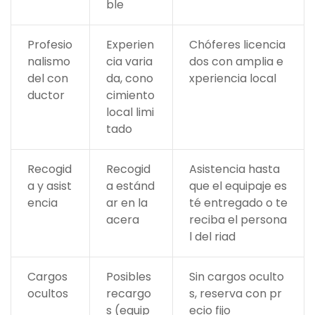
ble
Profesio
Experien
Chóferes licencia
nalismo
cia varia
dos con amplia e
del con
da, cono
xperiencia local
ductor
cimiento
local limi
tado
Recogid
Recogid
Asistencia hasta
a y asist
a estánd
que el equipaje es
encia
ar en la
té entregado o te
acera
reciba el persona
l del riad
Cargos
Posibles
Sin cargos oculto
ocultos
recargo
s, reserva con pr
s (equip
ecio fijo