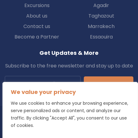
Excursions
Agadir
About us
Taghazout
Contact us
Marrakech
Become a Partner
Essaouira
Get Updates & More
Subscribe to the free newsletter and stay up to date
Subscribe
We value your privacy
We use cookies to enhance your browsing experience,
serve personalized ads or content, and analyze our
traffic. By clicking "Accept All", you consent to our use
Copyright © 2025 Transfers.ma All Rights Reserved.
of cookies.
Blog
Terms & Conditions
Privacy Policy
Refund Policy