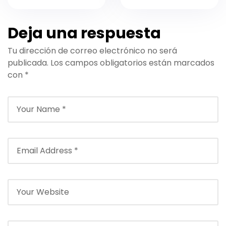
de Golf en
Valeria Jardins
Agadir y
D’Agadir: Viajes
Deja una respuesta
Traslados Sin
Cómodos para
Tu dirección de correo electrónico no será
Complicaciones
2025
publicada.
Los campos obligatorios están marcados
con
con
*
Transfers.ma