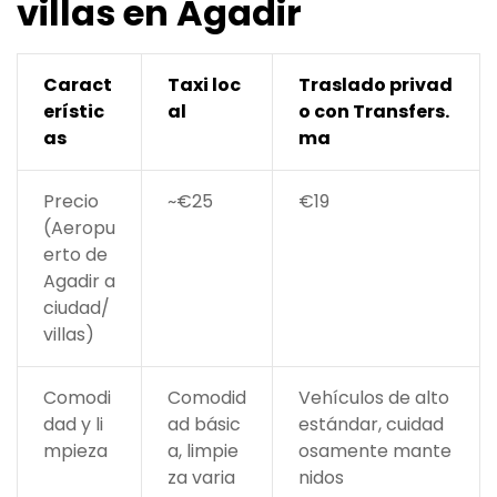
villas en Agadir
Caract
Taxi loc
Traslado privad
erístic
al
o con Transfers.
as
ma
Precio
~€25
€19
(Aeropu
erto de
Agadir a
ciudad/
villas)
Comodi
Comodid
Vehículos de alto
dad y li
ad básic
estándar, cuidad
mpieza
a, limpie
osamente mante
za varia
nidos