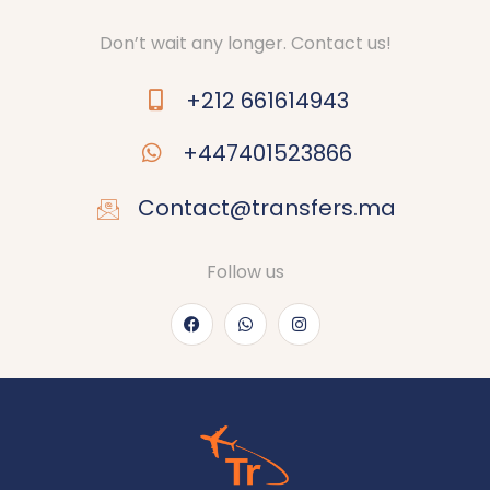
Don’t wait any longer. Contact us!
+212 661614943
+447401523866
Contact@transfers.ma
Follow us