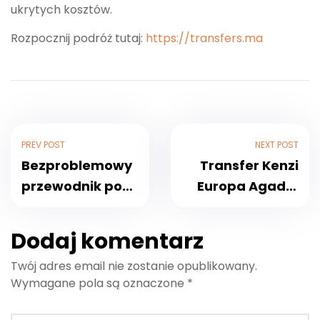
ukrytych kosztów.
Rozpocznij podróż tutaj:
https://transfers.ma
PREV POST
NEXT POST
Bezproblemowy
Transfer Kenzi
przewodnik po
Europa Agadir:
transferze do
Niezawodny
hotelu The View
transport z
Dodaj komentarz
Agadir i podróży
hotelu na
Twój adres email nie zostanie opublikowany.
powrotnej
lotnisko i z
Wymagane pola są oznaczone
*
lotniska do
hotelu w 2025