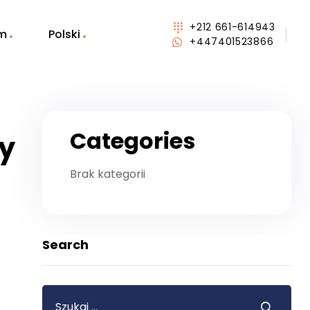
+212 661-614943
em
Polski
+447401523866
Categories
wy
Brak kategorii
Search