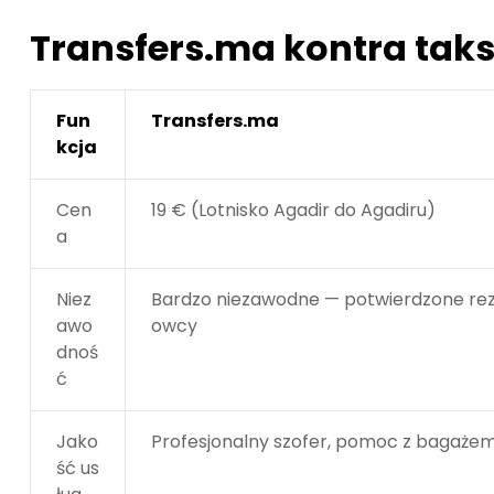
Transfers.ma kontra taks
Fun
Transfers.ma
kcja
Cen
19 € (Lotnisko Agadir do Agadiru)
a
Niez
Bardzo niezawodne — potwierdzone reze
awo
owcy
dnoś
ć
Jako
Profesjonalny szofer, pomoc z bagażem
ść us