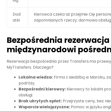
ług
Dod
Kierowca czeka aż przejmie Cię persone
atki
zapomnianych rzeczy; darmowa obsług
Bezpośrednia rezerwacja 
międzynarodowi pośredn
Rezerwacja bezpośrednio przez Transfers.ma przewyż
MyTransfers. Dlaczego?
Lokalna wiedza:
Firma z siedzibą w Maroku, z
podróży.
Bezpośredni kierowcy:
Kierowcy to lokalni pro
obsługi.
Brak ukrytych opłat:
Przejrzyste ceny, bez n
Wsparcie wielojęzyczne:
Pomoc w języku angie