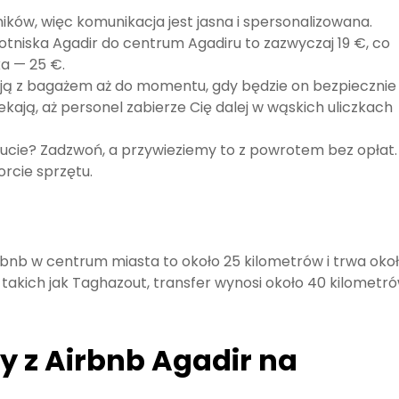
ników, więc komunikacja jest jasna i spersonalizowana.
 lotniska Agadir do centrum Agadiru to zazwyczaj 19 €, co
ka — 25 €.
ją z bagażem aż do momentu, gdy będzie on bezpiecznie
kają, aż personel zabierze Cię dalej w wąskich uliczkach
ucie? Zadzwoń, a przywieziemy to z powrotem bez opłat.
rcie sprzętu.
rbnb w centrum miasta to około 25 kilometrów i trwa oko
 takich jak Taghazout, transfer wynosi około 40 kilometró
y z Airbnb Agadir na