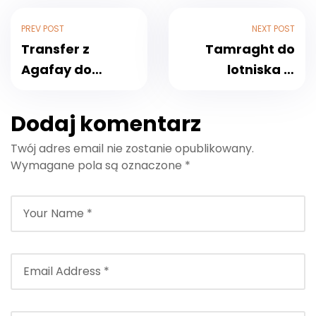
PREV POST
NEXT POST
Transfer z
Tamraght do
Agafay do
lotniska w
Agadir:
Marrakeszu:
Niezawodne i
Twój
Dodaj komentarz
Komfortowe
niezawodny
Twój adres email nie zostanie opublikowany.
Przejazdy —
przewodnik
Wymagane pola są oznaczone
*
Aktualizacja na
transferowy
Sezon
zaktualizowany
Podróżniczy 2026
na 2026 rok