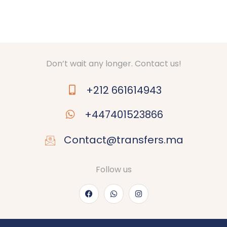
Don’t wait any longer. Contact us!
+212 661614943
+447401523866
Contact@transfers.ma
Follow us