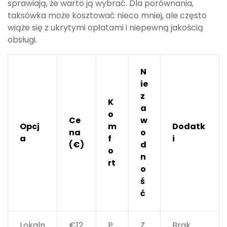
sprawiają, że warto ją wybrać. Dla porównania,
taksówka może kosztować nieco mniej, ale często
wiąże się z ukrytymi opłatami i niepewną jakością
obsługi.
N
ie
z
K
a
o
Ce
w
Opcj
m
Dodatk
na
o
a
f
i
(€)
d
o
n
rt
o
ś
ć
Lokaln
€12
P
Z
Brak