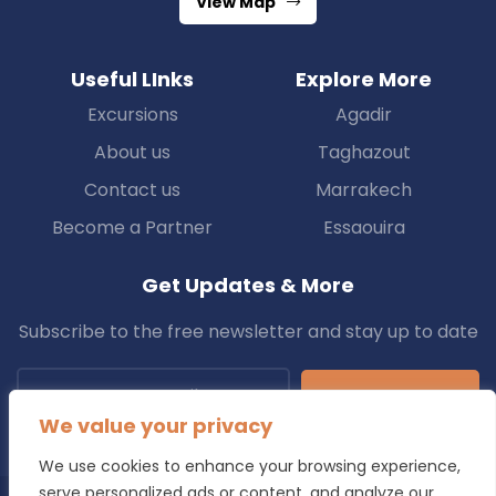
View Map
Useful LInks
Explore More
Excursions
Agadir
About us
Taghazout
Contact us
Marrakech
Become a Partner
Essaouira
Get Updates & More
Subscribe to the free newsletter and stay up to date
Subscribe
We value your privacy
We use cookies to enhance your browsing experience,
serve personalized ads or content, and analyze our