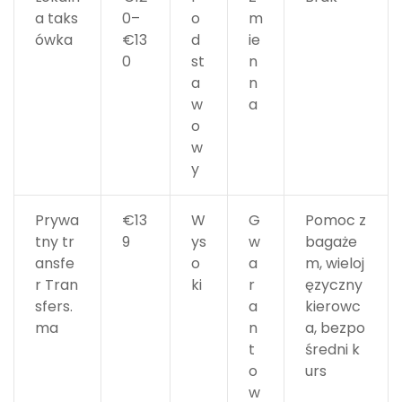
a taks
0–
o
m
ówka
€13
d
ie
0
st
n
a
n
w
a
o
w
y
Prywa
€13
W
G
Pomoc z
tny tr
9
ys
w
bagaże
ansfe
o
a
m, wieloj
r Tran
ki
r
ęzyczny
sfers.
a
kierowc
ma
n
a, bezpo
t
średni k
o
urs
w