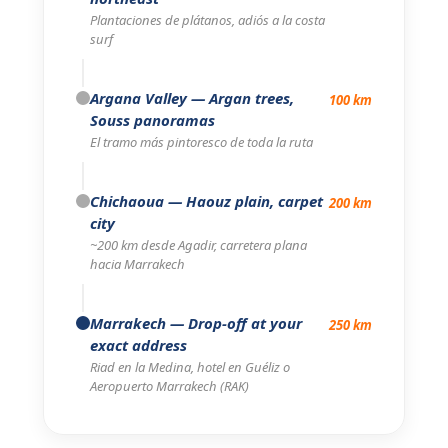
Plantaciones de plátanos, adiós a la costa
surf
Argana Valley
— Argan trees,
100 km
Souss panoramas
El tramo más pintoresco de toda la ruta
Chichaoua
— Haouz plain, carpet
200 km
city
~200 km desde Agadir, carretera plana
hacia Marrakech
Marrakech
— Drop-off at your
250 km
exact address
Riad en la Medina, hotel en Guéliz o
Aeropuerto Marrakech (RAK)