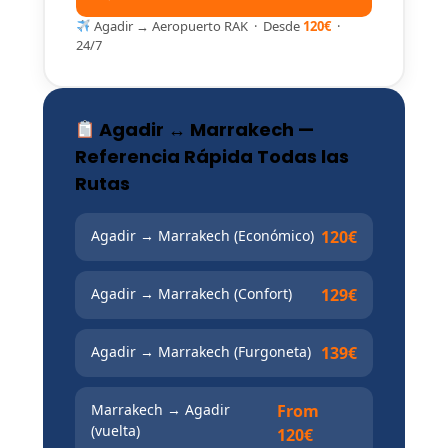
Agadir → Aeropuerto RAK · Desde
120€
·
24/7
Agadir ↔ Marrakech —
Referencia Rápida Todas las
Rutas
Agadir → Marrakech (Económico)
120€
Agadir → Marrakech (Confort)
129€
Agadir → Marrakech (Furgoneta)
139€
Marrakech → Agadir
From
(vuelta)
120€