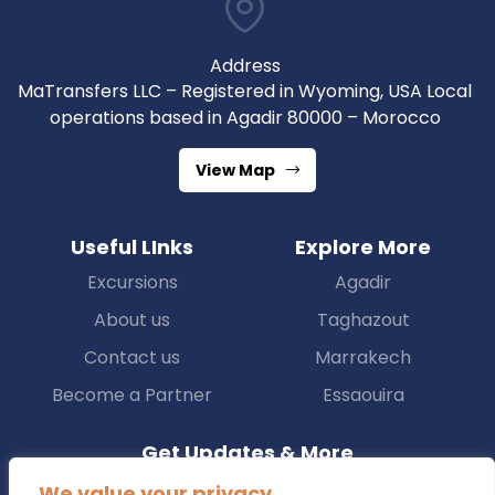
Address
MaTransfers LLC – Registered in Wyoming, USA Local
operations based in Agadir 80000 – Morocco
View Map
Useful LInks
Explore More
Excursions
Agadir
About us
Taghazout
Contact us
Marrakech
Become a Partner
Essaouira
Get Updates & More
We value your privacy