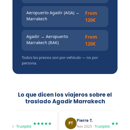
Aeropuerto Agadir (AGA) →
From
Marrakech
120€
Agadir → Aeropuerto
From
Marrakech (RAK)
120€
Todos los precios son por vehículo — no por
persona.
Lo que dicen los viajeros sobre el
traslado Agadir Marrakech
Lisa R.
Pierre T.
★★★★★
★★★★★
PT
Dec 2025 ·
Trustpilot
Nov 2025 ·
Trustpilot