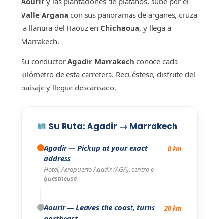
Aourir
y las plantaciones de plátanos, sube por el
Valle Argana
con sus panoramas de arganes, cruza
la llanura del Haouz en
Chichaoua
, y llega a
Marrakech.
Su conductor
Agadir Marrakech
conoce cada
kilómetro de esta carretera. Recuéstese, disfrute del
paisaje y llegue descansado.
Su Ruta: Agadir → Marrakech
Agadir
— Pickup at your exact
0 km
address
Hotel, Aeropuerto Agadir (AGA), centro o
guesthouse
Aourir
— Leaves the coast, turns
20 km
northeast