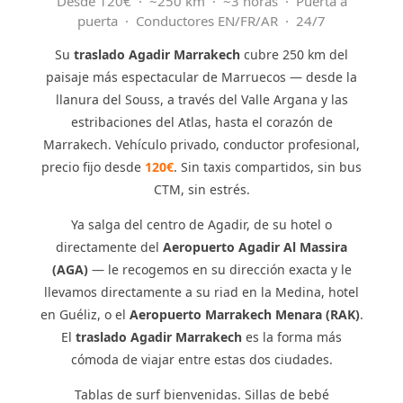
Desde 120€ · ~250 km · ~3 horas · Puerta a
puerta · Conductores EN/FR/AR · 24/7
Su
traslado Agadir Marrakech
cubre 250 km del
paisaje más espectacular de Marruecos — desde la
llanura del Souss, a través del Valle Argana y las
estribaciones del Atlas, hasta el corazón de
Marrakech. Vehículo privado, conductor profesional,
precio fijo desde
120€
. Sin taxis compartidos, sin bus
CTM, sin estrés.
Ya salga del centro de Agadir, de su hotel o
directamente del
Aeropuerto Agadir Al Massira
(AGA)
— le recogemos en su dirección exacta y le
llevamos directamente a su riad en la Medina, hotel
en Guéliz, o el
Aeropuerto Marrakech Menara (RAK)
.
El
traslado Agadir Marrakech
es la forma más
cómoda de viajar entre estas dos ciudades.
Tablas de surf bienvenidas. Sillas de bebé