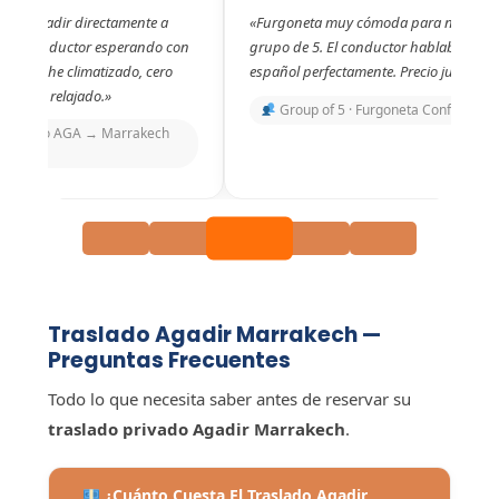
erto Agadir directamente a
«Furgoneta muy cómoda para nuestro
ch. Conductor esperando con
grupo de 5. El conductor hablaba
re. Coche climatizado, cero
español perfectamente. Precio justo.»
 llegué relajado.»
Group of 5 · Furgoneta Confort
opuerto AGA → Marrakech
o
Traslado Agadir Marrakech —
Preguntas Frecuentes
Todo lo que necesita saber antes de reservar su
traslado privado Agadir Marrakech
.
¿Cuánto Cuesta El Traslado Agadir