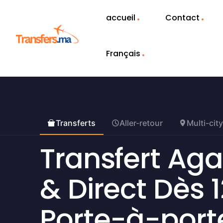
accueil
Contact
Français
Transferts
Aller-retour
Multi-city
Transfert Aga
& Direct Dès 1
Porte-à-port