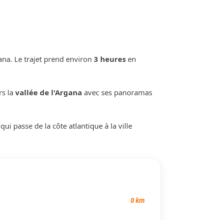
gana. Le trajet prend environ
3 heures
en
rs la
vallée de l'Argana
avec ses panoramas
ui passe de la côte atlantique à la ville
0 km