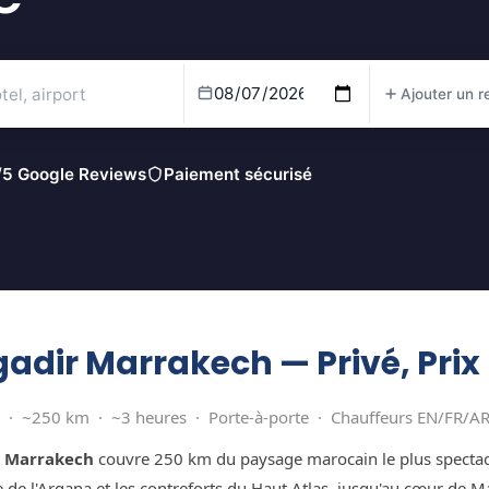
Ajouter un r
/5 Google Reviews
Paiement sécurisé
adir Marrakech — Privé, Prix 
 · ~250 km · ~3 heures · Porte-à-porte · Chauffeurs EN/FR/AR
r Marrakech
couvre 250 km du paysage marocain le plus spectacu
ée de l'Argana et les contreforts du Haut Atlas, jusqu'au cœur de M