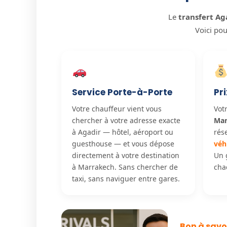
Le
transfert A
Voici po
Service Porte-à-Porte
Pri
Votre chauffeur vient vous
Vot
chercher à votre adresse exacte
Mar
à Agadir — hôtel, aéroport ou
rés
guesthouse — et vous dépose
véh
directement à votre destination
Un 
à Marrakech. Sans chercher de
cha
taxi, sans naviguer entre gares.
Bon à savo