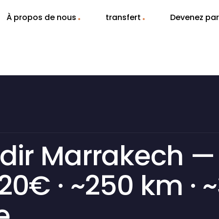
À propos de nous
transfert
Devenez par
dir Marrakech — Pr
20€ · ~250 km · ~
e