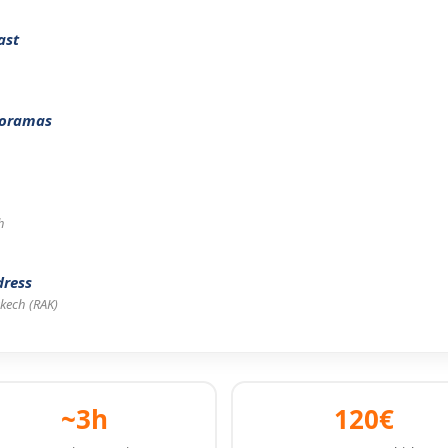
ast
noramas
h
dress
akech (RAK)
~3h
120€