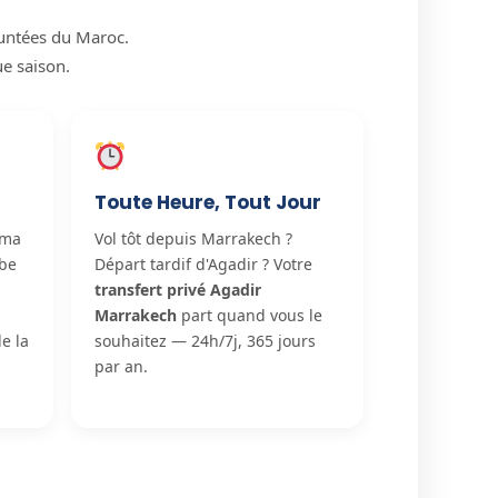
runtées du Maroc.
e saison.
Toute Heure, Tout Jour
.ma
Vol tôt depuis Marrakech ?
abe
Départ tardif d'Agadir ? Votre
transfert privé Agadir
Marrakech
part quand vous le
e la
souhaitez — 24h/7j, 365 jours
par an.