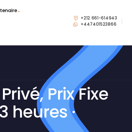
tenaire
+212 661-614943
+447401523866
ivé, Prix Fixe
3 heures ·