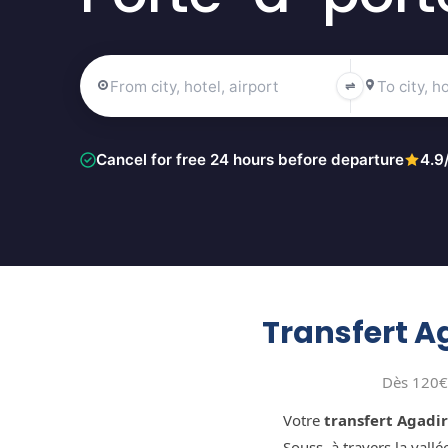
⇌
Cancel for free 24 hours before departure
4.9
Transfert Ag
Dès 120€
Votre
transfert Agadi
Souss, à travers la vall