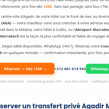
rofessionnel, prix fixe dès
120€
. Sans taxi partagé, sans bus CTM,
centre-ville d'Agadir, de votre hôtel sur le front de mer, ou direct
 (AGA)
— votre chauffeur vient vous chercher à votre adresse ex
iad dans la Médina, votre hôtel à Guéliz, ou l'
Aéroport Marrake
 Marrakech
est la façon la plus confortable et fiable de voyager en
. Sièges bébé disponibles. WhatsApp 24h/7j. Réservez votre
tran
ch
en quelques minutes — confirmation instantanée, prix fixe, por
Réserver — Dès 120€ →
+212 661 614 943
WhatsApp
ation instantanée · Annulation gratuite ≤24h · Sans frais cachés · Surfboards
server un transfert privé Agadir