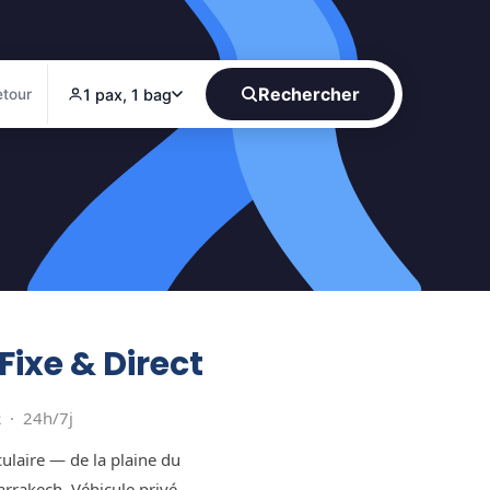
Rechercher
1 pax, 1 bag
etour
Fixe & Direct
 · 24h/7j
laire — de la plaine du
arrakech. Véhicule privé,