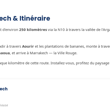
ch & Itinéraire
st d'environ
250 kilomètres
via la N10 à travers la vallée de l'Ar
adir à travers
Aourir
et les plantations de bananes, monte à trave
haoua
, et arrive à Marrakech — la Ville Rouge.
que kilomètre de cette route. Installez-vous, profitez du paysage q
kech
thouse