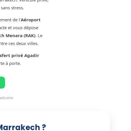
 sans stress.
ement de l'
Aéroport
acte et vous dépose
ch Menara (RAK)
. Le
tre ces deux villes.
sfert privé Agadir
te à porte.
 welcome
 Marrakech ?