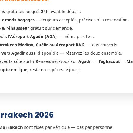
ns gratuites jusqu'à
24h
avant le départ.
& grands bagages
— toujours acceptés, précisez à la réservation.
é & réhausseur
gratuit sur demande.
is l'
Aéroport Agadir (AGA)
— même prix fixe.
rrakech Médina, Guéliz ou Aéroport RAK
— tous couverts.
 vers Agadir
aussi disponible — réservez les deux ensemble.
vec la côte surf ? Renseignez-vous sur
Agadir → Taghazout → Ma
mpte en ligne
, reste en espèces le jour J.
arrakech 2026
 Marrakech
sont fixes par véhicule — pas par personne.