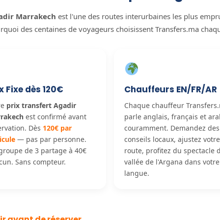
gadir Marrakech
est l'une des routes interurbaines les plus emp
urquoi des centaines de voyageurs choisissent Transfers.ma chaqu
x Fixe dès 120€
Chauffeurs EN/FR/AR
re
prix transfert Agadir
Chaque chauffeur Transfers
rakech
est confirmé avant
parle anglais, français et ar
ervation. Dès
120€ par
couramment. Demandez des
icule
— pas par personne.
conseils locaux, ajustez votre
groupe de 3 partage à 40€
route, profitez du spectacle d
cun. Sans compteur.
vallée de l'Argana dans votre
langue.
ir avant de réserver