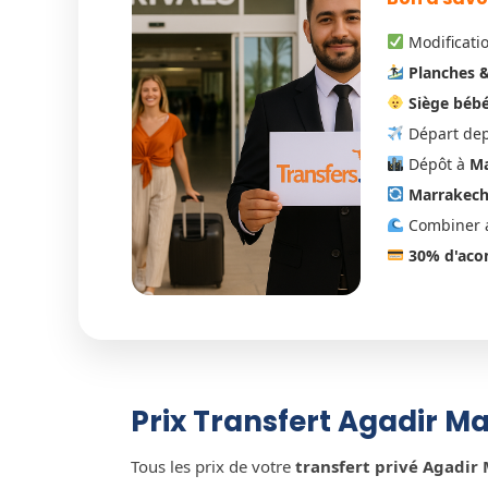
Modificatio
Planches 
Siège béb
Départ depu
Dépôt à
Ma
Marrakech
Combiner a
30% d'aco
Prix Transfert Agadir M
Tous les prix de votre
transfert privé Agadir