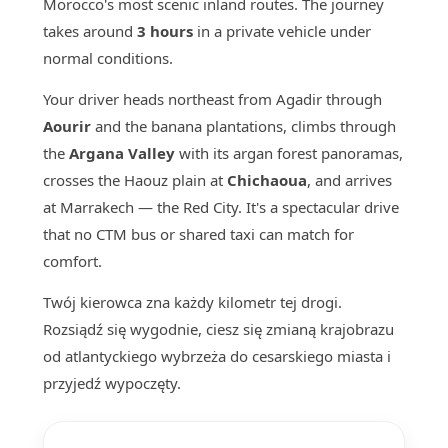
Morocco's most scenic inland routes. The journey
takes around
3 hours
in a private vehicle under
normal conditions.
Your driver heads northeast from Agadir through
Aourir
and the banana plantations, climbs through
the
Argana Valley
with its argan forest panoramas,
crosses the Haouz plain at
Chichaoua
, and arrives
at Marrakech — the Red City. It's a spectacular drive
that no CTM bus or shared taxi can match for
comfort.
Twój kierowca zna każdy kilometr tej drogi.
Rozsiądź się wygodnie, ciesz się zmianą krajobrazu
od atlantyckiego wybrzeża do cesarskiego miasta i
przyjedź wypoczęty.