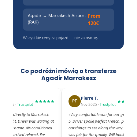
Agadir → Marrakech Airport
From
(RAK)
120€
Wszystkie ceny za pojazd — nie za osobę.
Co podróżni mówią o transferze
Agadir Marrakesz
Lisa R.
Pierre T.
★★★★★
★★★★★
PT
Dec 2025 ·
Trustpilot
Nov 2025 ·
Trustpilot
Airport directly to Marrakech
«Very comfortable van for our group of
long flight. Driver was waiting at
5. Driver spoke perfect French, pointed
 with my name. Air-conditioned
out things to see along the way. Price
o stops, arrived relaxed. Far
was fair for the quality. Will book again