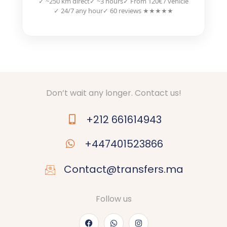
✓ ~250 km direct
✓ ~3 hours
✓ From 120€ / vehicle
✓ 24/7 any hour
✓ 60 reviews ★★★★★
Don’t wait any longer. Contact us!
+212 661614943
+447401523866
Contact@transfers.ma
Follow us