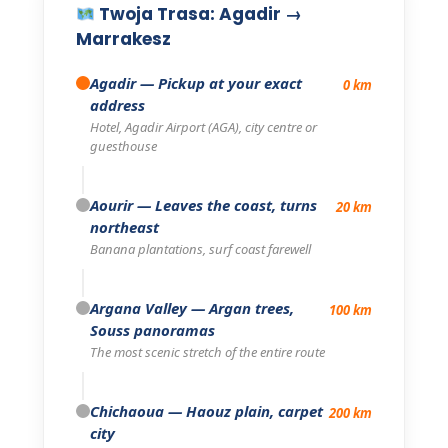
Twoja Trasa: Agadir →
Marrakesz
Agadir
— Pickup at your exact
0 km
address
Hotel, Agadir Airport (AGA), city centre or
guesthouse
Aourir
— Leaves the coast, turns
20 km
northeast
Banana plantations, surf coast farewell
Argana Valley
— Argan trees,
100 km
Souss panoramas
The most scenic stretch of the entire route
Chichaoua
— Haouz plain, carpet
200 km
city