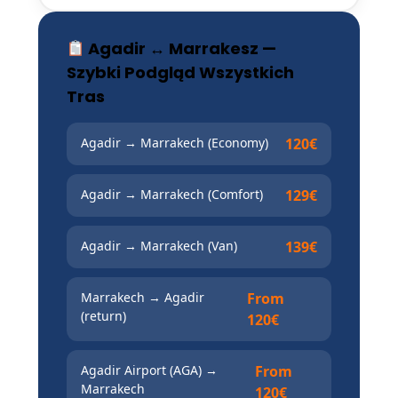
Agadir ↔ Marrakesz —
Szybki Podgląd Wszystkich
Tras
Agadir → Marrakech (Economy)
120€
Agadir → Marrakech (Comfort)
129€
Agadir → Marrakech (Van)
139€
Marrakech → Agadir
From
(return)
120€
Agadir Airport (AGA) →
From
Marrakech
120€