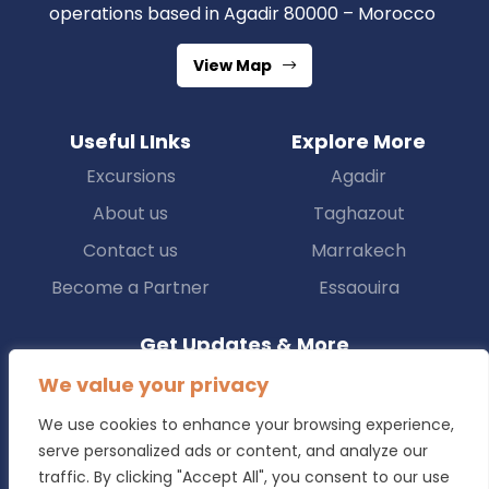
operations based in Agadir 80000 – Morocco
View Map
Useful LInks
Explore More
Excursions
Agadir
About us
Taghazout
Contact us
Marrakech
Become a Partner
Essaouira
Get Updates & More
We value your privacy
Subscribe to the free newsletter and stay up to date
We use cookies to enhance your browsing experience,
serve personalized ads or content, and analyze our
Subscribe
traffic. By clicking "Accept All", you consent to our use