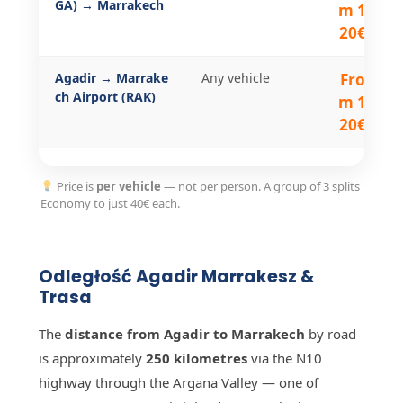
GA) → Marrakech
m 1
20€
Agadir → Marrake
Any vehicle
Fro
ch Airport (RAK)
m 1
20€
Price is
per vehicle
— not per person. A group of 3 splits
Economy to just 40€ each.
Odległość Agadir Marrakesz &
Trasa
The
distance from Agadir to Marrakech
by road
is approximately
250 kilometres
via the N10
highway through the Argana Valley — one of