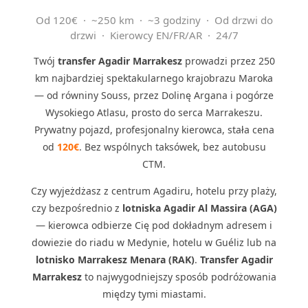
Od 120€ · ~250 km · ~3 godziny · Od drzwi do
drzwi · Kierowcy EN/FR/AR · 24/7
Twój
transfer Agadir Marrakesz
prowadzi przez 250
km najbardziej spektakularnego krajobrazu Maroka
— od równiny Souss, przez Dolinę Argana i pogórze
Wysokiego Atlasu, prosto do serca Marrakeszu.
Prywatny pojazd, profesjonalny kierowca, stała cena
od
120€
. Bez wspólnych taksówek, bez autobusu
CTM.
Czy wyjeżdżasz z centrum Agadiru, hotelu przy plaży,
czy bezpośrednio z
lotniska Agadir Al Massira (AGA)
— kierowca odbierze Cię pod dokładnym adresem i
dowiezie do riadu w Medynie, hotelu w Guéliz lub na
lotnisko Marrakesz Menara (RAK)
.
Transfer Agadir
Marrakesz
to najwygodniejszy sposób podróżowania
między tymi miastami.